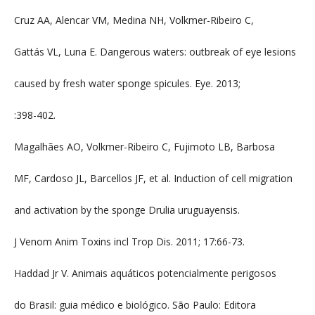
Cruz AA, Alencar VM, Medina NH, Volkmer-Ribeiro C,
Gattás VL, Luna E. Dangerous waters: outbreak of eye lesions
caused by fresh water sponge spicules. Eye. 2013;
:398-402.
Magalhães AO, Volkmer-Ribeiro C, Fujimoto LB, Barbosa
MF, Cardoso JL, Barcellos JF, et al. Induction of cell migration
and activation by the sponge Drulia uruguayensis.
J Venom Anim Toxins incl Trop Dis. 2011; 17:66-73.
Haddad Jr V. Animais aquáticos potencialmente perigosos
do Brasil: guia médico e biológico. São Paulo: Editora