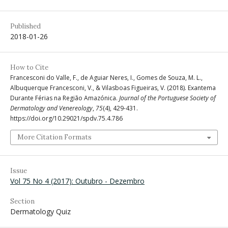
Published
2018-01-26
How to Cite
Francesconi do Valle, F., de Aguiar Neres, I., Gomes de Souza, M. L.,
Albuquerque Francesconi, V., & Vilasboas Figueiras, V. (2018). Exantema
Durante Férias na Região Amazónica.
Journal of the Portuguese Society of
Dermatology and Venereology
,
75
(4), 429-431.
https://doi.org/10.29021/spdv.75.4.786
More Citation Formats
Issue
Vol 75 No 4 (2017): Outubro - Dezembro
Section
Dermatology Quiz