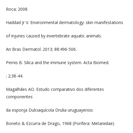
Roca; 2008.
Haddad Jr V. Environmental dermatology: skin manifestations
of injuries caused by invertebrate aquatic animals.
An Bras Dermatol. 2013; 88:496-506.
Pernis B. Silica and the immune system. Acta Biomed.
; 2;38-44.
Magalhães AO. Estudo comparativo dos diferentes
componentes
da esponja Dulciaquícola Drulia uruguayensis
Boneto & Ezcurra de Drago, 1968 (Porifera: Metaniidae)