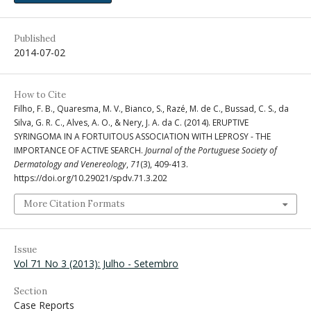
Published
2014-07-02
How to Cite
Filho, F. B., Quaresma, M. V., Bianco, S., Razé, M. de C., Bussad, C. S., da
Silva, G. R. C., Alves, A. O., & Nery, J. A. da C. (2014). ERUPTIVE
SYRINGOMA IN A FORTUITOUS ASSOCIATION WITH LEPROSY - THE
IMPORTANCE OF ACTIVE SEARCH.
Journal of the Portuguese Society of
Dermatology and Venereology
,
71
(3), 409-413.
https://doi.org/10.29021/spdv.71.3.202
More Citation Formats
Issue
Vol 71 No 3 (2013): Julho - Setembro
Section
Case Reports